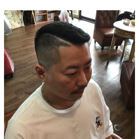
GROOMING
メンズグルーミング
GALLERY
ギャラリー
STAFF
スタッフ
NEWS
お知らせ
BLOG
ブログ
VOICE
お客様の声
Q&A
よくある質問
RECRUIT
採用情報