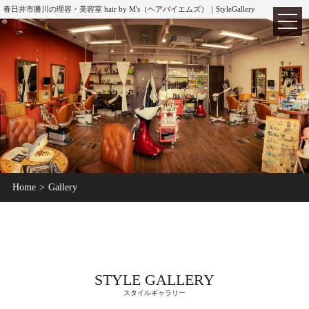
春日井市勝川の理容・美容室 hair by M's（ヘアバイエムズ）｜StyleGallery
TOP
ホーム
Home
Gallery
ABOUT
hair by M's
MENU
メニュー
CUT
カット
STYLE GALLERY
COLOR
カラー
スタイルギャラリー