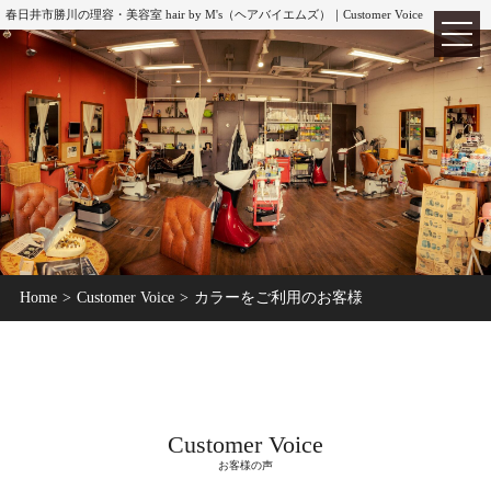
春日井市勝川の理容・美容室 hair by M's（ヘアバイエムズ）｜Customer Voice
TOP
ホーム
Home
Customer Voice
カラーをご利用のお客様
ABOUT
hair by M's
MENU
メニュー
CUT
カット
Customer Voice
COLOR
カラー
お客様の声