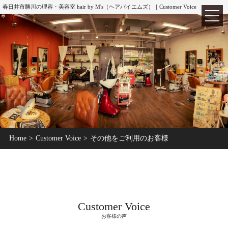
春日井市勝川の理容・美容室 hair by M's（ヘアバイエムズ）｜Customer Voice
TOP
ホーム
Home
Customer Voice
その他をご利用のお客様
ABOUT
hair by M's
MENU
メニュー
CUT
カット
Customer Voice
COLOR
カラー
お客様の声